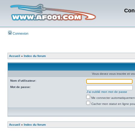
Con
Connexion
Accueil
»
Index du forum
Vous devez vous inscrire et vou
Nom d’utilisateur:
Mot de passe:
J’ai oublié mon mot de passe
Me connecter automatiquement 
Cacher mon statut en ligne pou
Accueil
»
Index du forum