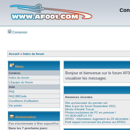
Con
Connexion
Accueil
»
Index du forum
Menu
Bonjour et bienvenue sur le forum AF0
Contenu
Index du forum
visualiser les messages.
L’équipe du forum
Aide
FAQ
FAQ BBCode
Annonces récentes
Conditions d'utilisation
50e anniversaire du premier vol.
Vie privée
Mise à jour du forum Septembre 2021
Décès d'André Turcat
Photos exclusives de FC en peinture !
!!!!! BUG ADF.LY !!!!!
Anniversaires
AF001 : information Jugement du 20 décembre
Petit rappel concernant les photos sur AF001.
Pas d’anniversaire à fêter aujourd’hui
Dans les 7 prochains jours: