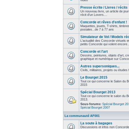
vidéo
Presse écrite / Livres / récits
Un nouveau livre, un article de jour
récit d'un Lovers....
Concorde et rêves d'enfant !
Maquettes, jouets, T-shirts, timbre
postales...de 7 à 77 ans
Simulateur de Vol / Models ré
L'actualité des Concorde virtuels e
petits Concorde qui volent encore..
Concorde et l'art
Dessins, peintures, objets d'art, cr
graphique et numérique sur Conco
Autres supersoniques...
Civils, militaires, projets ou études 
Le Bourget 2015
Tout ce qui concerne le Salon du 
2015
Spécial Bourget 2013
Tout ce qui concerne le salon du B
2013.
Sous-forums:
Spécial Bourget 20
Spécial Bourget 2007
La communauté AF001
La soute à bagages
Discussions et infos non Concorde