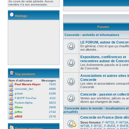
Au cours de cette période, Aucun
membre n'a son anniversaire.
Horloge
Forums
Concorde : activités et informations
LE FORUM, autour de Concor
En général, c'est ici que ça chauffe
est allumée...
Expositions, conférences et
rencontres autour de Concor
Les évènements passés et à venir
de Concorde
Top posteurs
Associations et autres sites i
Concorde
Nom d’utilisateur
Messages
Les sites et associations consacr
Paul Marais-Hayer
7626
Concorde
concorde_fan
4686
g-bsst
4186
Concorde : passion et collect
F-BVFF Fox-Fox
4111
Ventes aux enchères, pièces ou ar
divers qui changent de main...
Foxtrot-Alpha
3823
Oliew
2908
Concorde dans le monde : localisations et
actualités
jeffnc
2744
af002
2578
Concorde en France (liste déta
Sous-forums:
F-WTSS
,
F-WTSA
WTSB
,
F-BTSC
,
F-BVFA
,
F-BVFB
Derniers membres