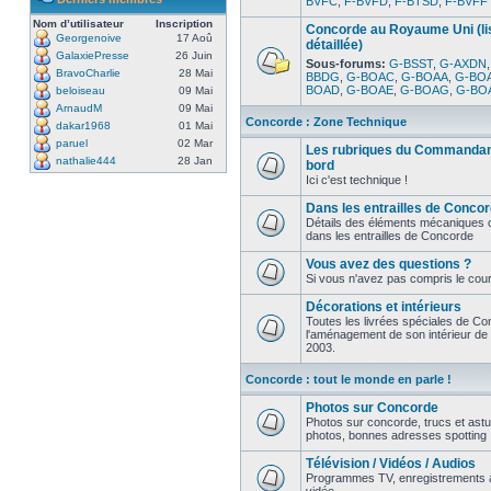
BVFC
,
F-BVFD
,
F-BTSD
,
F-BVFF
Nom d’utilisateur
Inscription
Concorde au Royaume Uni (li
Georgenoive
17 Aoû
détaillée)
GalaxiePresse
26 Juin
Sous-forums:
G-BSST
,
G-AXDN
BravoCharlie
28 Mai
BBDG
,
G-BOAC
,
G-BOAA
,
G-BO
BOAD
,
G-BOAE
,
G-BOAG
,
G-BO
beloiseau
09 Mai
ArnaudM
09 Mai
Concorde : Zone Technique
dakar1968
01 Mai
paruel
02 Mar
Les rubriques du Commandan
nathalie444
28 Jan
bord
Ici c'est technique !
Dans les entrailles de Conco
Détails des éléments mécaniques
dans les entrailles de Concorde
Vous avez des questions ?
Si vous n'avez pas compris le cours
Décorations et intérieurs
Toutes les livrées spéciales de Co
l'aménagement de son intérieur de
2003.
Concorde : tout le monde en parle !
Photos sur Concorde
Photos sur concorde, trucs et ast
photos, bonnes adresses spotting
Télévision / Vidéos / Audios
Programmes TV, enregistrements a