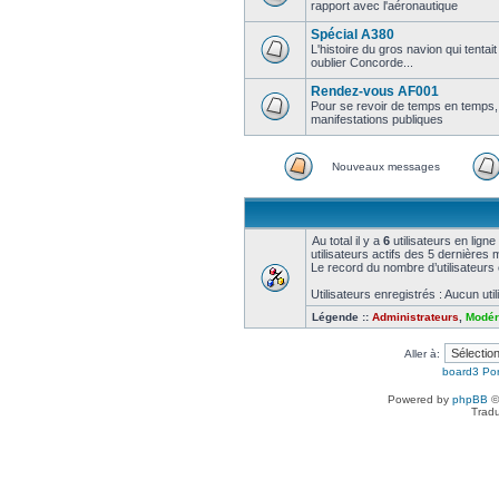
rapport avec l'aéronautique
Spécial A380
L'histoire du gros navion qui tentait
oublier Concorde...
Rendez-vous AF001
Pour se revoir de temps en temps,
manifestations publiques
Nouveaux messages
Au total il y a
6
utilisateurs en ligne
utilisateurs actifs des 5 dernières 
Le record du nombre d’utilisateurs 
Utilisateurs enregistrés : Aucun uti
Légende ::
Administrateurs
,
Modér
Aller à:
board3 Por
Powered by
phpBB
©
Tradu