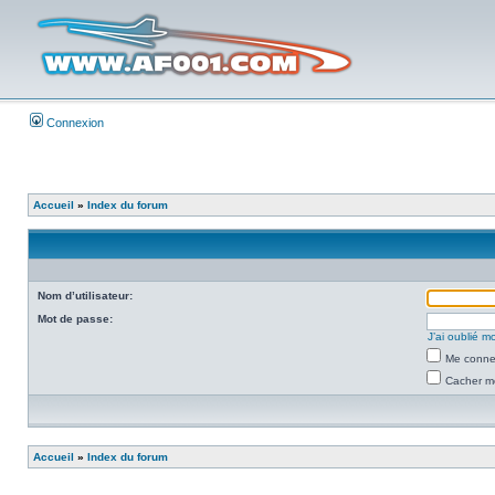
Connexion
Accueil
»
Index du forum
Nom d’utilisateur:
Mot de passe:
J’ai oublié 
Me connec
Cacher mo
Accueil
»
Index du forum