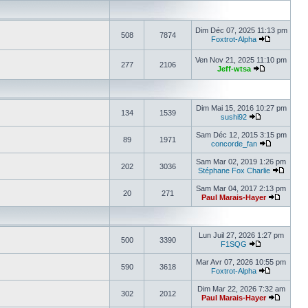
Dim Déc 07, 2025 11:13 pm
508
7874
Foxtrot-Alpha
Ven Nov 21, 2025 11:10 pm
277
2106
Jeff-wtsa
Dim Mai 15, 2016 10:27 pm
134
1539
sushi92
Sam Déc 12, 2015 3:15 pm
89
1971
concorde_fan
Sam Mar 02, 2019 1:26 pm
202
3036
Stéphane Fox Charlie
Sam Mar 04, 2017 2:13 pm
20
271
Paul Marais-Hayer
Lun Juil 27, 2026 1:27 pm
500
3390
F1SQG
Mar Avr 07, 2026 10:55 pm
590
3618
Foxtrot-Alpha
Dim Mar 22, 2026 7:32 am
302
2012
Paul Marais-Hayer