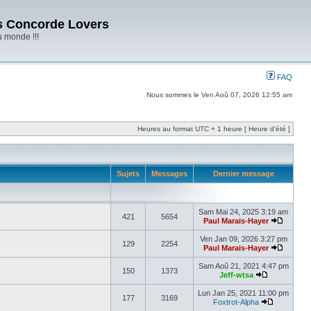
s Concorde Lovers
u monde !!!
FAQ
Nous sommes le Ven Aoû 07, 2026 12:55 am
Heures au format UTC + 1 heure [ Heure d’été ]
Sujets
Messages
Dernier message
Sam Mai 24, 2025 3:19 am
421
5654
Paul Marais-Hayer
Ven Jan 09, 2026 3:27 pm
129
2254
Paul Marais-Hayer
Sam Aoû 21, 2021 4:47 pm
150
1373
Jeff-wtsa
Lun Jan 25, 2021 11:00 pm
177
3169
Foxtrot-Alpha