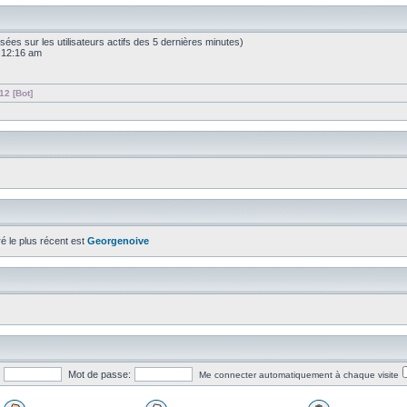
(basées sur les utilisateurs actifs des 5 dernières minutes)
6 12:16 am
12 [Bot]
ré le plus récent est
Georgenoive
Mot de passe:
Me connecter automatiquement à chaque visite