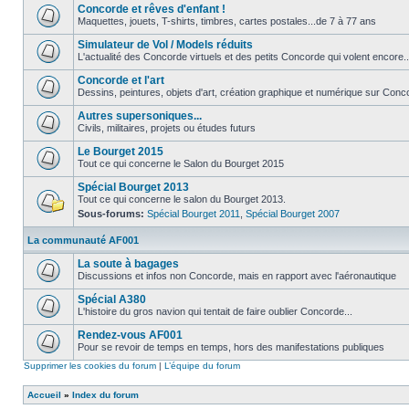
Concorde et rêves d'enfant !
Maquettes, jouets, T-shirts, timbres, cartes postales...de 7 à 77 ans
Simulateur de Vol / Models réduits
L'actualité des Concorde virtuels et des petits Concorde qui volent encore..
Concorde et l'art
Dessins, peintures, objets d'art, création graphique et numérique sur Conc
Autres supersoniques...
Civils, militaires, projets ou études futurs
Le Bourget 2015
Tout ce qui concerne le Salon du Bourget 2015
Spécial Bourget 2013
Tout ce qui concerne le salon du Bourget 2013.
Sous-forums:
Spécial Bourget 2011
,
Spécial Bourget 2007
La communauté AF001
La soute à bagages
Discussions et infos non Concorde, mais en rapport avec l'aéronautique
Spécial A380
L'histoire du gros navion qui tentait de faire oublier Concorde...
Rendez-vous AF001
Pour se revoir de temps en temps, hors des manifestations publiques
Supprimer les cookies du forum
|
L’équipe du forum
Accueil
»
Index du forum