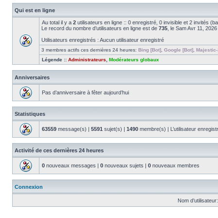
Qui est en ligne
Au total il y a
2
utilisateurs en ligne :: 0 enregistré, 0 invisible et 2 invités 
Le record du nombre d’utilisateurs en ligne est de
735
, le Sam Avr 11, 202
Utilisateurs enregistrés : Aucun utilisateur enregistré
3 membres actifs ces dernières 24 heures:
Bing [Bot]
,
Google [Bot]
,
Majestic-
Légende ::
Administrateurs
,
Modérateurs globaux
Anniversaires
Pas d’anniversaire à fêter aujourd’hui
Statistiques
63559
message(s) |
5591
sujet(s) |
1490
membre(s) | L’utilisateur enregist
Activité de ces dernières 24 heures
0
nouveaux messages |
0
nouveaux sujets |
0
nouveaux membres
Connexion
Nom d’utilisateur: