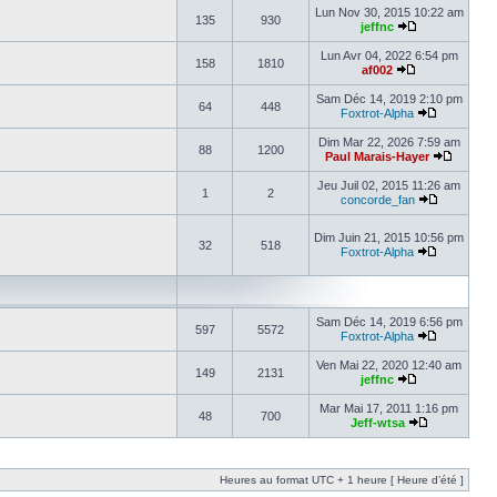
Lun Nov 30, 2015 10:22 am
135
930
jeffnc
Lun Avr 04, 2022 6:54 pm
158
1810
af002
Sam Déc 14, 2019 2:10 pm
64
448
Foxtrot-Alpha
Dim Mar 22, 2026 7:59 am
88
1200
Paul Marais-Hayer
Jeu Juil 02, 2015 11:26 am
1
2
concorde_fan
Dim Juin 21, 2015 10:56 pm
32
518
Foxtrot-Alpha
Sam Déc 14, 2019 6:56 pm
597
5572
Foxtrot-Alpha
Ven Mai 22, 2020 12:40 am
149
2131
jeffnc
Mar Mai 17, 2011 1:16 pm
48
700
Jeff-wtsa
Heures au format UTC + 1 heure [ Heure d’été ]