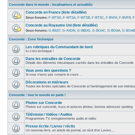
Concorde dans le monde : localisations et actualités
Concorde en France (liste détaillée)
Sous-forums:
F-WTSS
,
F-WTSA
,
F-WTSB
,
F-BTSC
,
F-BVFA
,
F-BVFB
,
F
Concorde au Royaume Uni (liste détaillée)
Sous-forums:
G-BSST
,
G-AXDN
,
G-BBDG
,
G-BOAC
,
G-BOAA
,
G-BOAB
Concorde : Zone Technique
Les rubriques du Commandant de bord
Ici c'est technique !
Dans les entrailles de Concorde
Détails des éléments mécaniques cachés dans les entrailles de Concorde
Vous avez des questions ?
Si vous n'avez pas compris le cours ...
Décorations et intérieurs
Toutes les livrées spéciales de Concorde et l'aménagement de son intérieu
Concorde : tout le monde en parle !
Photos sur Concorde
Photos sur concorde, trucs et astuces photos, bonnes adresses spotting
Télévision / Vidéos / Audios
Programmes TV, enregistrements audio et vidéo
Presse écrite / Livres / récits
Un nouveau livre, un article de journal, un récit d'un Lovers....