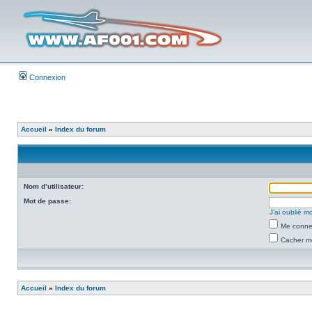
Connexion
Accueil
»
Index du forum
Nom d’utilisateur:
Mot de passe:
J’ai oublié 
Me connec
Cacher mo
Accueil
»
Index du forum