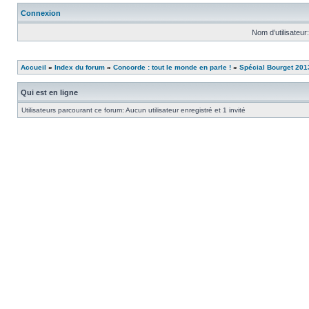
Connexion
Nom d’utilisateur:
Accueil
»
Index du forum
»
Concorde : tout le monde en parle !
»
Spécial Bourget 201
Qui est en ligne
Utilisateurs parcourant ce forum: Aucun utilisateur enregistré et 1 invité