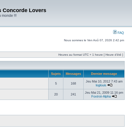
s Concorde Lovers
u monde !!!
FAQ
Nous sommes le Ven Aoû 07, 2026 2:42 pm
Heures au format UTC + 1 heure [ Heure d’été ]
Sujets
Messages
Dernier message
Jeu Mai 10, 2012 7:43 am
5
168
loglouis
Jeu Mai 21, 2009 11:16 pm
20
241
Foxtrot-Alpha