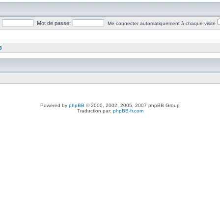
Mot de passe:
Me connecter automatiquement à chaque visite
3
Powered by
phpBB
© 2000, 2002, 2005, 2007 phpBB Group
Traduction par:
phpBB-fr.com